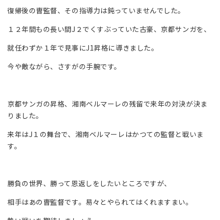
復帰後の曺監督、その指導力は鈍っていませんでした。
１２年間もの長い間J２でくすぶっていた古豪、京都サンガを、
就任わずか１年で見事にJ1昇格に導きました。
今や敵ながら、さすがの手腕です。
京都サンガの昇格、湘南ベルマーレの残留で来年の対決が決ま
りました。
来年はJ１の舞台で、湘南ベルマーレはかつての監督と戦いま
す。
勝負の世界、勝って恩返しをしたいところですが、
相手はあの曺監督です。易々とやられてはくれますまい。